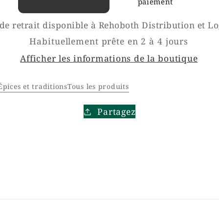
paiement
Dêguê/Thiakry
Dêguê/Thiakry
de retrait disponible à
Rehoboth Distribution et Lo
Habituellement prête en 2 à 4 jours
Afficher les informations de la boutique
pices et traditions
Tous les produits
Partagez