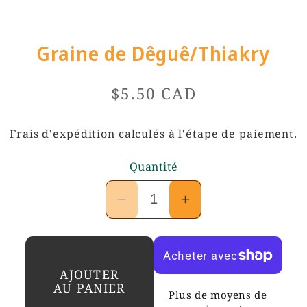
NS
Graine de Dêguê/Thiakry
Prix
$5.50 CAD
habituel
Frais d'expédition
calculés à l'étape de paiement.
Quantité
Réduire
Augmenter
la
la
quantité
quantité
de
de
AJOUTER
Graine
Graine
AU PANIER
de
de
Plus de moyens de