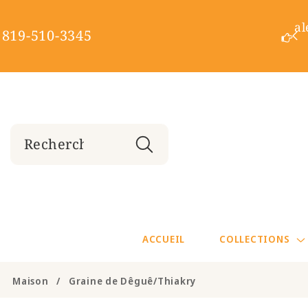
ET
PASSER
al
AU
819-510-3345
Achat MINIMUM 150$
CONTENU
ACCUEIL
COLLECTIONS
Maison
/
Graine de Dêguê/Thiakry