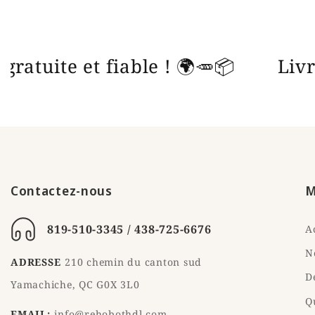
rapide, gratuite et fiable ! 🌍🥕📦
Contactez-nous
M
819-510-3345 / 438-725-6676
A
N
ADRESSE
210 chemin du canton sud
D
Yamachiche, QC G0X 3L0
Q
EMAIL:
info@rehobothdl.com