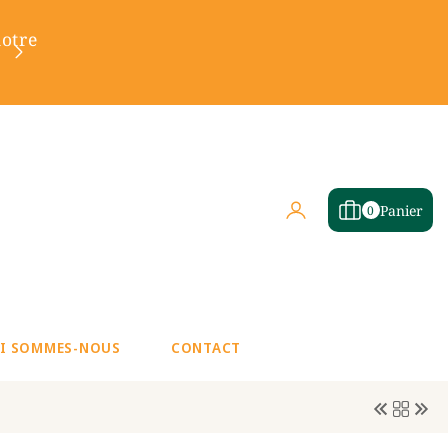
notre
Votre épicerie chez vous en un c
Connexion
0 article
Panier
0
I SOMMES-NOUS
CONTACT