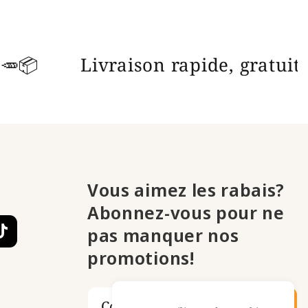
ble ! 🌍🥕📦
Livraison rapide, g
Vous aimez les rabais?
Abonnez-vous pour ne
pas manquer nos
ikTok
promotions!
Courriel
S'INSCRIRE