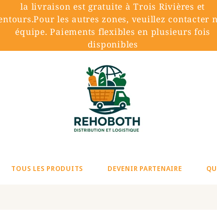
la livraison est gratuite à Trois Rivières et
entours.Pour les autres zones, veuillez contacter 
équipe. Paiements flexibles en plusieurs fois
disponibles
TOUS LES PRODUITS
DEVENIR PARTENAIRE
QU