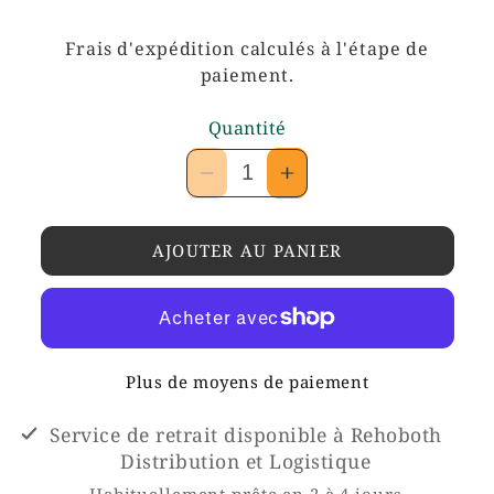
habituel
Frais d'expédition
calculés à l'étape de
paiement.
Quantité
Réduire
Augmenter
la
la
quantité
quantité
AJOUTER AU PANIER
de
de
Poudre
Poudre
de
de
maïs(Kabato)
maïs(Kabato)
Plus de moyens de paiement
avec
avec
potasse
potasse
Service de retrait disponible à
Rehoboth
Distribution et Logistique